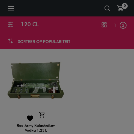
0
120 CL
1
2
SORTEER OP POPULARITEIT
Red Army Kalashnikov
Vodka 1.25 L