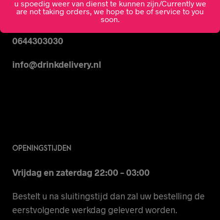
u spoedig weer van dienst te kunnen zijn/Currently we
are not taking orders, we hope to be of service to you
CONTACT
soon.
0644303030
info@drinkdelivery.nl
OPENINGSTIJDEN
Vrijdag en zaterdag 22:00 – 03:00
Bestelt u na sluitingstijd dan zal uw bestelling de
eerstvolgende werkdag geleverd worden.