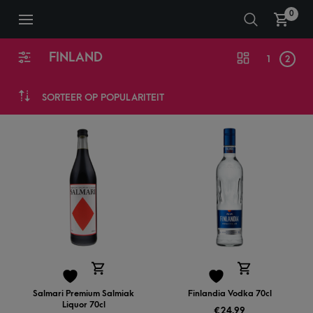
0
FINLAND
1
2
SORTEER OP POPULARITEIT
Salmari Premium Salmiak
Finlandia Vodka 70cl
Liquor 70cl
€
24,99