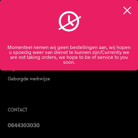
Nachtslijterij
Wijn bestellen
Online bier bestellen
Sterke drank bestellen
Momenteel nemen wij geen bestellingen aan, wij hopen
S’nachts drank bezorgen
u spoedig weer van dienst te kunnen zijn/Currently we
are not taking orders, we hope to be of service to you
Drank bestellen in Amsterdam
soon.
Algemene Voorwaarden
Geborgde werkwijze
CONTACT
0644303030