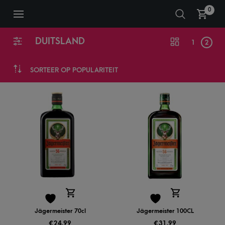
0
DUITSLAND
1
2
SORTEER OP POPULARITEIT
Jägermeister 70cl
Jägermeister 100CL
€
24,99
€
31,99