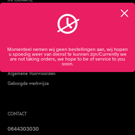
INFORMATIE
Nachtslijterij
Wijn bestellen
Online bier bestellen
Sterke drank bestellen
Momenteel nemen wij geen bestellingen aan, wij hopen
u spoedig weer van dienst te kunnen zijn/Currently we
S’nachts drank bezorgen
are not taking orders, we hope to be of service to you
soon.
Drank bestellen in Amsterdam
Algemene Voorwaarden
Geborgde werkwijze
CONTACT
0644303030