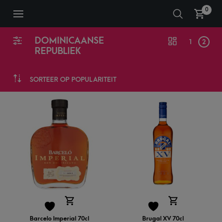
0
DOMINICAANSE
1
2
REPUBLIEK
SORTEER OP POPULARITEIT
Barcelo Imperial 70cl
Brugal XV 70cl